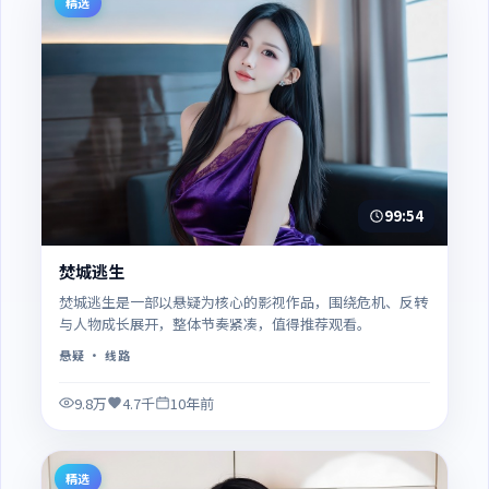
精选
99:54
焚城逃生
焚城逃生是一部以悬疑为核心的影视作品，围绕危机、反转
与人物成长展开，整体节奏紧凑，值得推荐观看。
悬疑
· 线路
9.8万
4.7千
10年前
精选