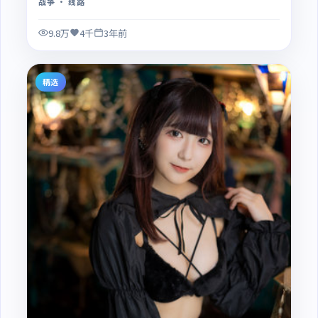
战争
· 线路
9.8万
4千
3年前
精选