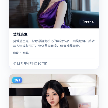
99:54
焚城逃生
焚城逃生是一部以悬疑为核心的影视作品，围绕危机、反转
与人物成长展开，整体节奏紧凑，值得推荐观看。
悬疑
· 线路
9.8万
4.7千
10年前
热门