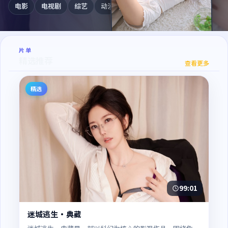
电影
电视剧
综艺
动漫
纪录片
片单
天际迷雾
精选推荐
查看更多
精选
99:01
迷城逃生·典藏