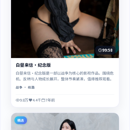
99:58
白昼来信·纪念版
白昼来信·纪念版是一部以战争为核心的影视作品，围绕危
机、反转与人物成长展开，整体节奏紧凑，值得推荐观看。
战争
· 线路
9.8万
4.4千
7年前
精选