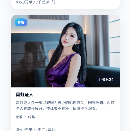
5.3万
3.3千
9年前
最新
99:24
霓虹证人
霓虹证人是一部以犯罪为核心的影视作品，围绕危机、反转
与人物成长展开，整体节奏紧凑，值得推荐观看。
犯罪
· 线路
9.2千
2.5千
7年前