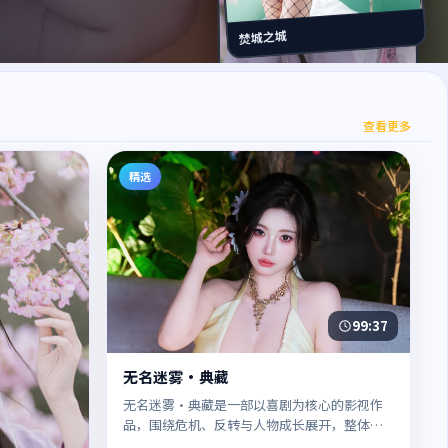
焚城之城
南港风云·典藏
查看更多
精选
99:37
无名迷雾·典藏
无名迷雾·典藏是一部以喜剧为核心的影视作
品，围绕危机、反转与人物成长展开，整体节
奏紧凑，值得推荐观看。