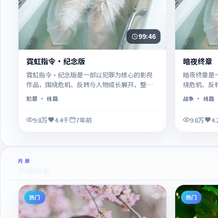
99:46
霓虹指令·纪念版
暗夜终章
霓虹指令·纪念版是一部以犯罪为核心的影视
暗夜终章是
作品，围绕危机、反转与人物成长展开，整体
绕危机、反
节奏紧凑，值得推荐观看。
凑，值得推
犯罪
· 线路
战争
· 线路
9.8万
4.4千
7年前
9.8万
4
片单
热播榜单
热门
热门