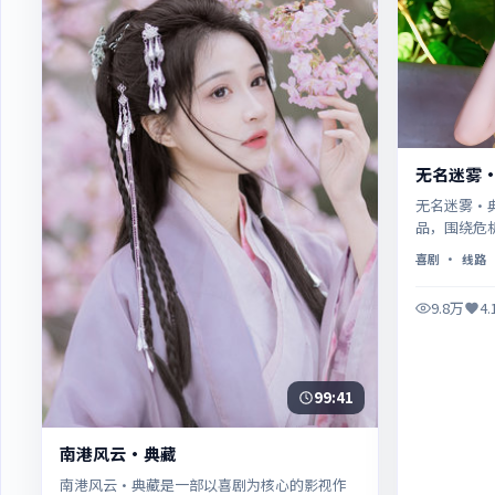
无名迷雾
无名迷雾·
品，围绕危
奏紧凑，值
喜剧
· 线路
9.8万
4
99:41
南港风云·典藏
南港风云·典藏是一部以喜剧为核心的影视作