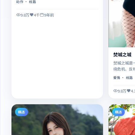
动作
· 线路
9.8万
4千
9年前
焚城之城
焚城之城是
绕危机、反
凑，值得推
爱情
· 线路
9.8万
4
精选
精选