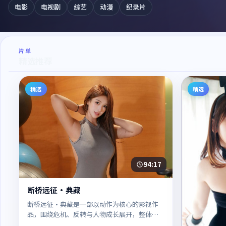
电影
电视剧
综艺
动漫
纪录片
片单
精选推荐
精选
精选
94:17
断桥远征·典藏
断桥远征·典藏是一部以动作为核心的影视作
品，围绕危机、反转与人物成长展开，整体节
奏紧凑，值得推荐观看。