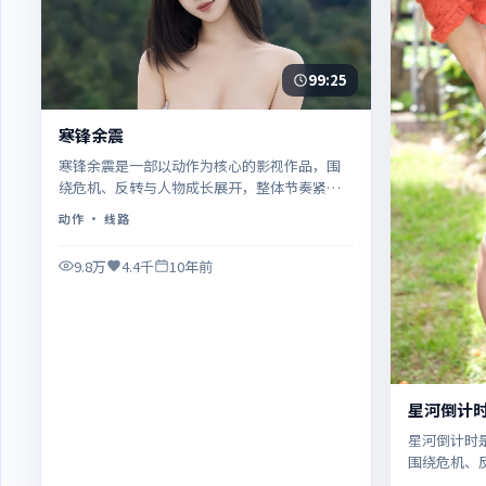
99:25
寒锋余震
寒锋余震是一部以动作为核心的影视作品，围
绕危机、反转与人物成长展开，整体节奏紧
凑，值得推荐观看。
动作
· 线路
9.8万
4.4千
10年前
星河倒计
星河倒计时
围绕危机、
凑，值得推