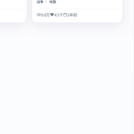
战争
· 线路
9.8万
4.5千
3年前