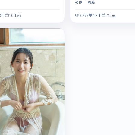
动作
· 线路
.3千
10年前
9.8万
4.3千
7年前