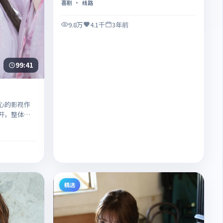
喜剧
· 线路
9.8万
4.1千
3年前
99:41
心的影视作
开，整体节
精选