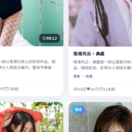
99:12
南港风云·典藏
一部以爱情为核心的影视作品，围
南港风云·典藏是一部以喜剧为核
转与人物成长展开，整体节奏紧
品，围绕危机、反转与人物成长展
荐观看。
奏紧凑，值得推荐观看。
喜剧
· 线路
.3千
7年前
9.8万
4.5千
11年前
精选